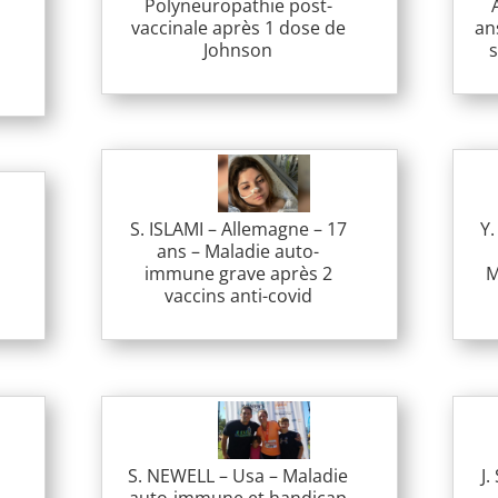
Polyneuropathie post-
vaccinale après 1 dose de
an
Johnson
s
S. ISLAMI – Allemagne – 17
Y.
ans – Maladie auto-
immune grave après 2
M
vaccins anti-covid
S. NEWELL – Usa – Maladie
J.