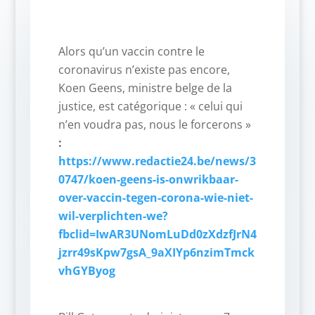
Alors qu’un vaccin contre le
coronavirus n’existe pas encore,
Koen Geens, ministre belge de la
justice, est catégorique : « celui qui
n’en voudra pas, nous le forcerons »
:
https://www.redactie24.be/news/3
0747/koen-geens-is-onwrikbaar-
over-vaccin-tegen-corona-wie-niet-
wil-verplichten-we?
fbclid=IwAR3UNomLuDd0zXdzfJrN4
jzrr49sKpw7gsA_9aXIYp6nzimTmck
vhGYByog