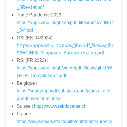
_3Rev1-fr.pdf
Traité Pandémie 2023 :
https://apps.who.int/gb/inb/pdf_files/inb4/A_INB4
_3-fr.pdf
RSI (EN 04/2024) :
https://apps.who.int/gb/wgihr/pdf_files/wgihr
8/WGIHR8_Proposed_Bureau_text-en.pdf
RSI (FR 2022) :
https://apps.who.int/gb/wgihr/pdf_files/wgihr1/W
GIHR_Compilation-fr.pdf
Belgique :
https://sentadepuydt.substack.com/p/oms-traite-
pandemies-et-rsi-infos
Suisse :
https://www.reinfosante.ch
France :
https://www.nexus.fr/actualite/entretien/laurence-