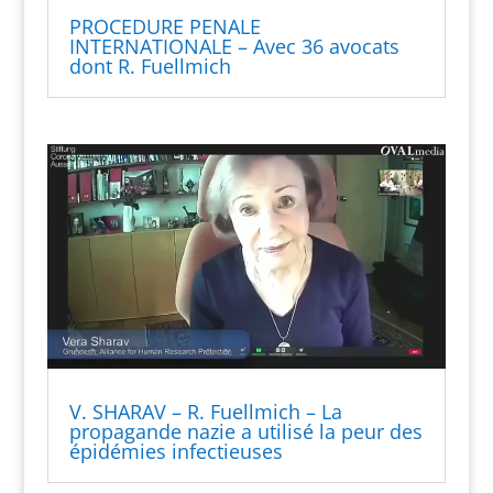
PROCEDURE PENALE
INTERNATIONALE – Avec 36 avocats
dont R. Fuellmich
V. SHARAV – R. Fuellmich – La
propagande nazie a utilisé la peur des
épidémies infectieuses