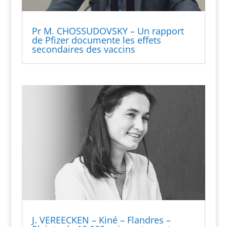
Pr M. CHOSSUDOVSKY – Un rapport
de Pfizer documente les effets
secondaires des vaccins
J. VEREECKEN – Kiné – Flandres –