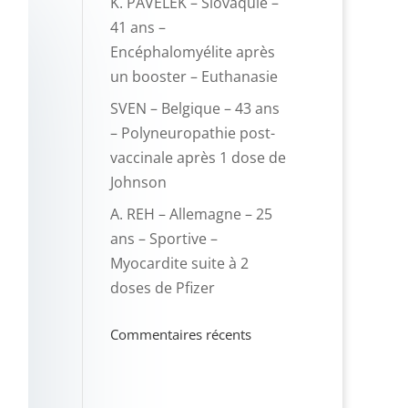
K. PAVELEK – Slovaquie –
41 ans –
Encéphalomyélite après
un booster – Euthanasie
SVEN – Belgique – 43 ans
– Polyneuropathie post-
vaccinale après 1 dose de
Johnson
A. REH – Allemagne – 25
ans – Sportive –
Myocardite suite à 2
doses de Pfizer
Commentaires récents