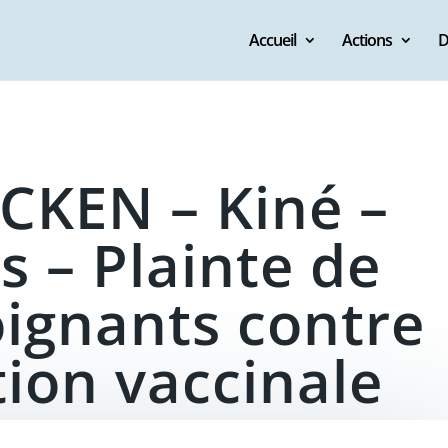
Accueil
Actions
D
ECKEN – Kiné –
s – Plainte de
oignants contre
tion vaccinale