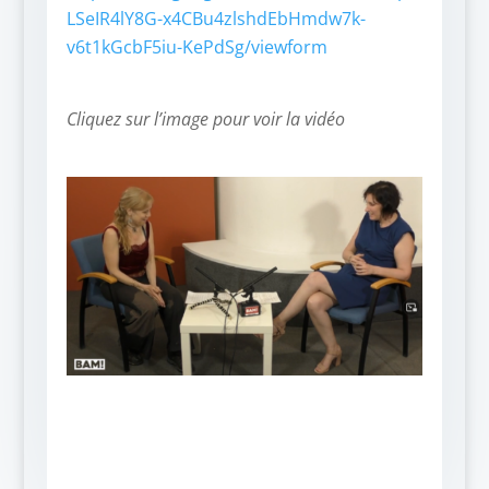
LSeIR4lY8G-x4CBu4zlshdEbHmdw7k-
v6t1kGcbF5iu-KePdSg/viewform
Cliquez sur l’image pour voir la vidéo