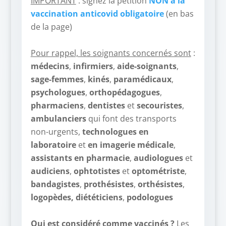
IMPORTANT
: signez la pétition
NON à la
vaccination anticovid obligatoire
(en bas
de la page)
–
Pour rappel, les soignants concernés sont
:
médecins
,
infirmiers
,
aide-soignants
,
sage-femmes
,
kinés
,
paramédicaux
,
psychologues
,
orthopédagogues
,
pharmaciens
,
dentistes
et
secouristes
,
ambulanciers
qui font des transports
non-urgents,
technologues en
laboratoire
et
en imagerie médicale
,
assistants en pharmacie
,
audiologues
et
audiciens
,
ophtotistes
et
optométriste
,
bandagistes
,
prothésistes
,
orthésistes
,
logopèdes,
diététiciens
,
podologues
–
Qui est considéré comme vaccinés ?
Les