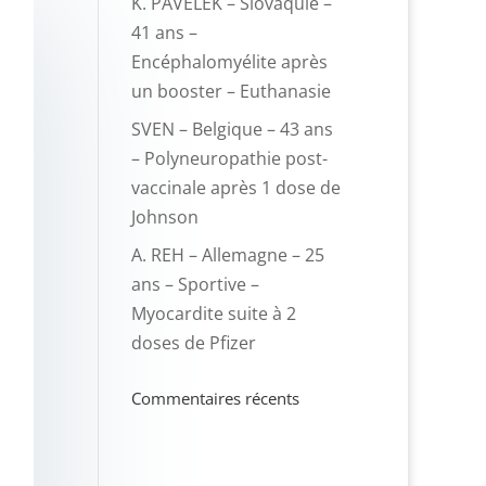
K. PAVELEK – Slovaquie –
41 ans –
Encéphalomyélite après
un booster – Euthanasie
SVEN – Belgique – 43 ans
– Polyneuropathie post-
vaccinale après 1 dose de
Johnson
A. REH – Allemagne – 25
ans – Sportive –
Myocardite suite à 2
doses de Pfizer
Commentaires récents