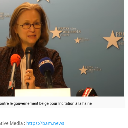
ative Media :
https://bam.news