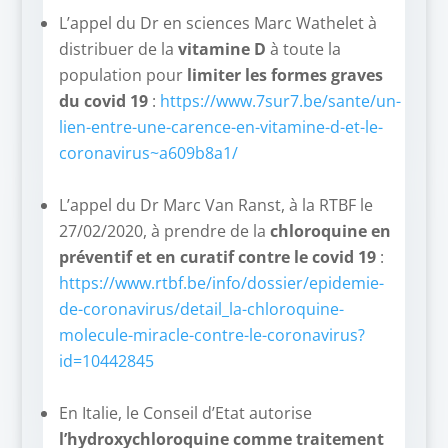
L’appel du Dr en sciences Marc Wathelet à
distribuer de la
vitamine D
à toute la
population pour
limiter les formes graves
du covid 19
:
https://www.7sur7.be/sante/un-
lien-entre-une-carence-en-vitamine-d-et-le-
coronavirus~a609b8a1/
L’appel du Dr Marc Van Ranst, à la RTBF le
27/02/2020, à prendre de la
chloroquine en
préventif et en curatif contre le covid 19
:
https://www.rtbf.be/info/dossier/epidemie-
de-coronavirus/detail_la-chloroquine-
molecule-miracle-contre-le-coronavirus?
id=10442845
En Italie, le Conseil d’Etat autorise
l’hydroxychloroquine comme traitement