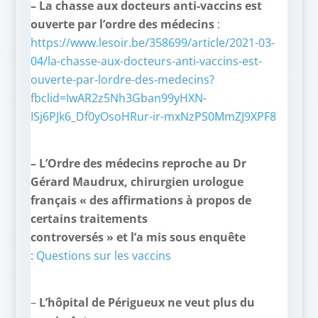
–
La chasse aux docteurs anti-vaccins est
ouverte par l’ordre des médecins
:
https://www.lesoir.be/358699/article/2021-03-
04/la-chasse-aux-docteurs-anti-vaccins-est-
ouverte-par-lordre-des-medecins?
fbclid=IwAR2z5Nh3Gban99yHXN-
ISj6PJk6_Df0yOsoHRur-ir-mxNzPS0MmZJ9XPF8
– L’Ordre des médecins reproche au Dr
Gérard Maudrux, chirurgien urologue
français « des affirmations à propos de
certains traitements
controversés » et l’a mis sous enquête
:
Questions sur les vaccins
–
L’hôpital de Périgueux ne veut plus du