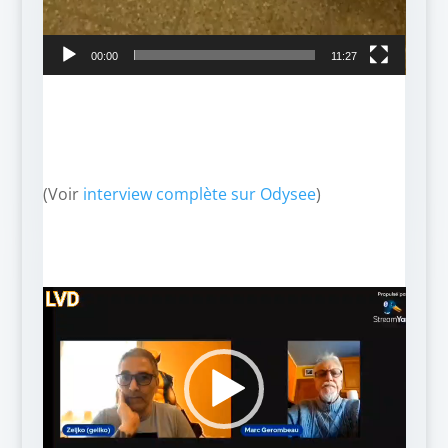
00:00
11:27
(Voir
interview complète sur Odysee
)
Lecteur
vidéo