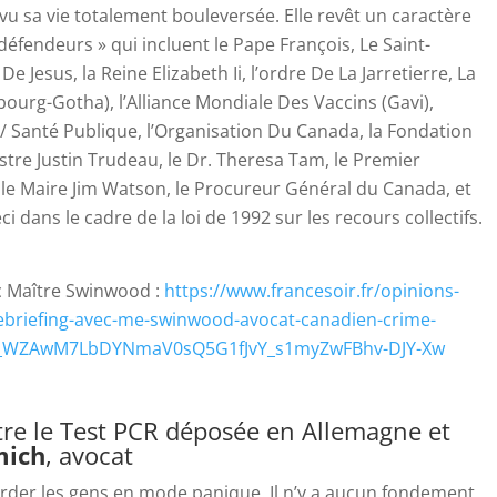
vu sa vie totalement bouleversée. Elle revêt un caractère
 défendeurs » qui incluent le Pape François, Le Saint-
e Jesus, la Reine Elizabeth Ii, l’ordre De La Jarretierre, La
urg-Gotha), l’Alliance Mondiale Des Vaccins (Gavi),
/ Santé Publique, l’Organisation Du Canada, la Fondation
istre Justin Trudeau, le Dr. Theresa Tam, le Premier
, le Maire Jim Watson, le Procureur Général du Canada, et
i dans le cadre de la loi de 1992 sur les recours collectifs.
ec Maître Swinwood :
https://www.francesoir.fr/opinions-
ebriefing-avec-me-swinwood-avocat-canadien-crime-
Qg_WZAwM7LbDYNmaV0sQ5G1fJvY_s1myZwFBhv-DJY-Xw
tre le Test PCR déposée en Allemagne et
mich
, avocat
 garder les gens en mode panique. Il n’y a aucun fondement