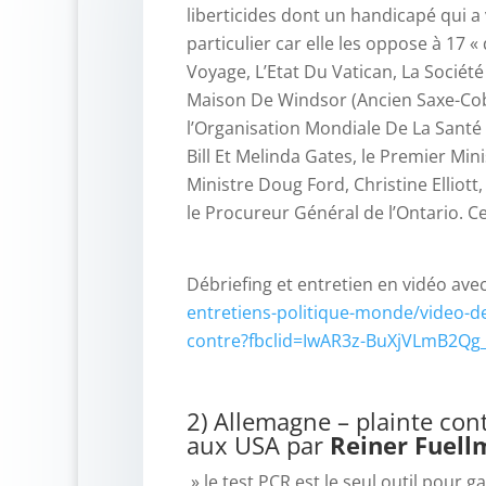
liberticides dont un handicapé qui a 
particulier car elle les oppose à 17 «
Voyage, L’Etat Du Vatican, La Société D
Maison De Windsor (Ancien Saxe-Cobo
l’Organisation Mondiale De La Santé 
Bill Et Melinda Gates, le Premier Min
Ministre Doug Ford, Christine Elliott
le Procureur Général de l’Ontario. Cec
Débriefing et entretien en vidéo av
entretiens-politique-monde/video-d
contre?fbclid=IwAR3z-BuXjVLmB2
2) Allemagne – plainte con
aux USA par
Reiner Fuell
» le test PCR est le seul outil pour