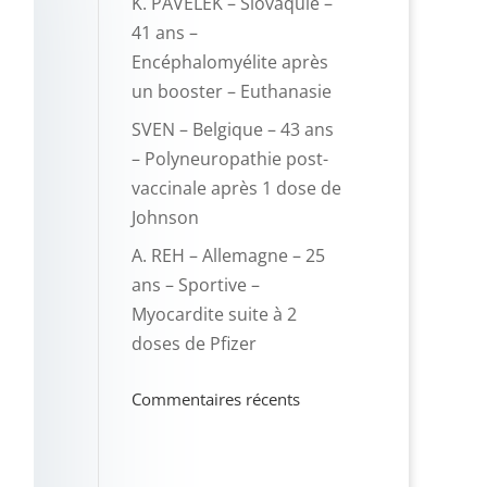
K. PAVELEK – Slovaquie –
41 ans –
Encéphalomyélite après
un booster – Euthanasie
SVEN – Belgique – 43 ans
– Polyneuropathie post-
vaccinale après 1 dose de
Johnson
A. REH – Allemagne – 25
ans – Sportive –
Myocardite suite à 2
doses de Pfizer
Commentaires récents