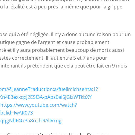
ou la létalité est à peu près la même que pour la grippe
chose qui a été négligée. Il n’y a donc aucune raison pour un
eutique gagne de l’argent et cause probablement
té et il y aura probablement beaucoup de morts aussi
estés correctement. Il faut entre 5 et 7 ans pour
ntenant ils prétendent que cela peut être fait en 9 mois
com/@JeanneTraduction:a/fuellmichsenta:1?
Kn4E3exxqxJ2ESf3A-pAps0ai5JGIzWTkbXY
:
https://www.youtube.com/watch?
bclid=IwAR073-
qqgNhF4GPa8rcdr9AlIVrng