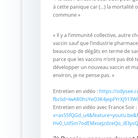
à cette panique car (…) la mortalité 
commune »
« Il y a l’immunité collective, autre 
vaccin sauf que l’industrie pharmac
beaucoup de dégâts en terme de san
parce que les vaccins n’ont pas été t
développer un nouveau vaccin et mai
environ, je ne pense pas. »
–
Entretien en vidéo :
https://odysee.
fbclid=IwAR0hsYeO3K4jepFYrXj913W
Entretien en vidéo avec France Soir 
v=asSSfQGd_u4&feature=youtu.be&f
Hv0_UdSm7odEMxseJzdzeQo_i83ysQ
_