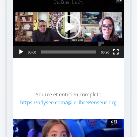
vidéo
00:00
06:20
Source et entetien complet :
https://odysee.com/@LeLibrePenseur.org