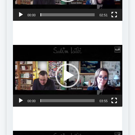
00:00
02:51
Lecteur
vidéo
00:00
03:55
Lecteur