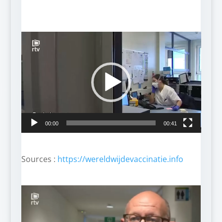
Lecteur
vidéo
00:00
00:41
Sources :
https://wereldwijdevaccinatie.info