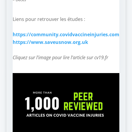
Liens pour retrouver les études :
–
https://community.covidvaccineinjuries.com
https://www.saveusnow.org.uk
–
Cliquez sur l’image pour lire l’article sur cv19.fr