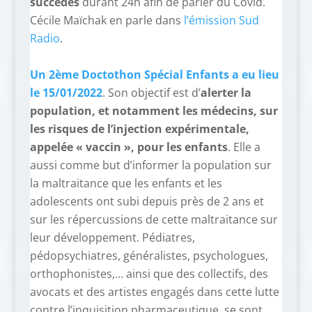
succédés
durant 24h afin de parler du Covid.
Cécile Maïchak en parle dans
l’émission Sud
Radio
.
–
Un 2ème Doctothon Spécial Enfants a eu lieu
le 15/01/2022
. Son objectif est d’
alerter la
population, et notamment les médecins, sur
les risques de l’injection expérimentale,
appelée « vaccin », pour les enfants
. Elle a
aussi comme but d’informer la population sur
la maltraitance que les enfants et les
adolescents ont subi depuis près de 2 ans et
sur les répercussions de cette maltraitance sur
leur développement. Pédiatres,
pédopsychiatres, généralistes, psychologues,
orthophonistes,… ainsi que des collectifs, des
avocats et des artistes engagés dans cette lutte
contre l’inquisition pharmaceutique, se sont