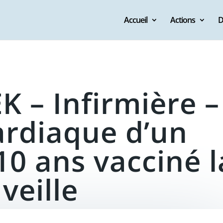
Accueil
Actions
D
K – Infirmière –
ardiaque d’un
10 ans vacciné l
veille