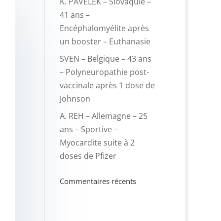
K. PAVELEK – Slovaquie –
41 ans –
Encéphalomyélite après
un booster – Euthanasie
SVEN – Belgique – 43 ans
– Polyneuropathie post-
vaccinale après 1 dose de
Johnson
A. REH – Allemagne – 25
ans – Sportive –
Myocardite suite à 2
doses de Pfizer
Commentaires récents