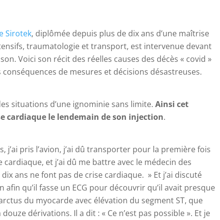
e Sirotek
, diplômée depuis plus de dix ans d’une maîtrise
tensifs, traumatologie et transport, est intervenue devant
n. Voici son récit des réelles causes des décès « covid »
s conséquences de mesures et décisions désastreuses.
es situations d’une ignominie sans limite.
Ainsi cet
se cardiaque le lendemain de son injection
.
s, j’ai pris l’avion, j’ai dû transporter pour la première fois
e cardiaque, et j’ai dû me battre avec le médecin des
 dix ans ne font pas de crise cardiaque. » Et j’ai discuté
n afin qu’il fasse un ECG pour découvrir qu’il avait presque
nfarctus du myocarde avec élévation du segment ST, que
 douze dérivations. Il a dit : « Ce n’est pas possible ». Et je