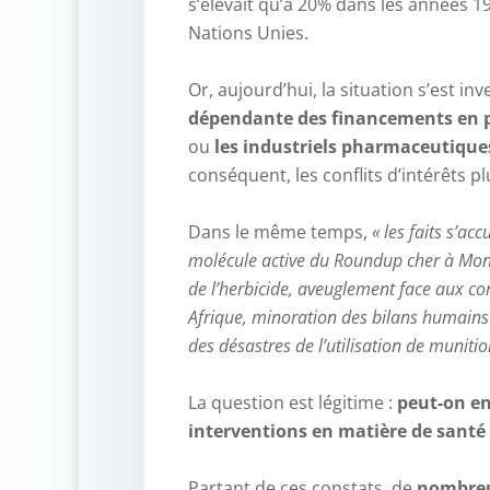
s’élevait qu’à 20% dans les années 
Nations Unies.
–
Or, aujourd’hui, la situation s’est in
dépendante des financements en p
ou
les industriels pharmaceutique
conséquent, les conflits d’intérêts p
–
Dans le même temps,
« les faits s’a
molécule active du Roundup cher à Mons
de l’herbicide, aveuglement face aux co
Afrique, minoration des bilans humains
des désastres de l’utilisation de munit
–
La question est légitime :
peut-on en
interventions en matière de santé 
–
Partant de ces constats, de
nombreu