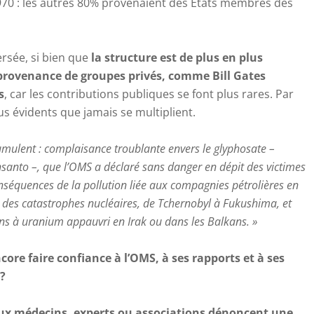
1970 : les autres 80% provenaient des États membres des
versée, si bien que
la structure est de plus en plus
rovenance de groupes privés, comme Bill Gates
s
, car les contributions publiques se font plus rares. Par
lus évidents que jamais se multiplient.
ccumulent : complaisance troublante envers le glyphosate –
anto –, que l’OMS a déclaré sans danger en dépit des victimes
nséquences de la pollution liée aux compagnies pétrolières en
 des catastrophes nucléaires, de Tchernobyl à Fukushima, et
ions à uranium appauvri en Irak ou dans les Balkans. »
core faire confiance à l’OMS, à ses rapports et à ses
?
x médecins, experts ou associations dénoncent une