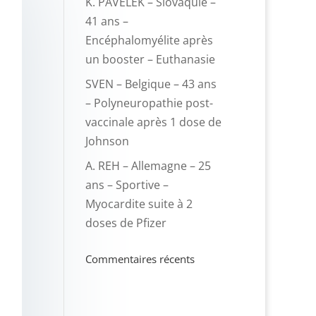
K. PAVELEK – Slovaquie –
41 ans –
Encéphalomyélite après
un booster – Euthanasie
SVEN – Belgique – 43 ans
– Polyneuropathie post-
vaccinale après 1 dose de
Johnson
A. REH – Allemagne – 25
ans – Sportive –
Myocardite suite à 2
doses de Pfizer
Commentaires récents