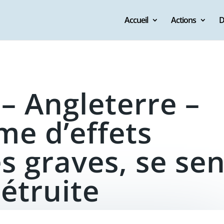
Accueil
Actions
D
– Angleterre –
me d’effets
s graves, se sen
étruite