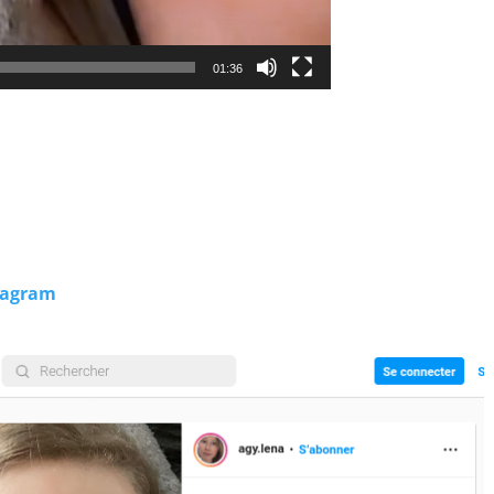
01:36
tagram