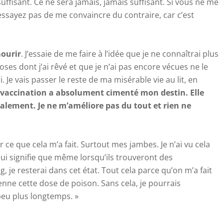
 suffisant. Ce ne sera jamais, jamais suffisant. Si vous ne me
ssayez pas de me convaincre du contraire, car c’est
mourir
. J’essaie de me faire à l’idée que je ne connaîtrai plus
ses dont j’ai rêvé et que je n’ai pas encore vécues ne le
. Je vais passer le reste de ma misérable vie au lit, en
 vaccination a absolument cimenté mon destin. Elle
lement. Je ne m’améliore pas du tout et rien ne
 ce que cela m’a fait. Surtout mes jambes. Je n’ai vu cela
qui signifie que même lorsqu’ils trouveront des
, je resterai dans cet état. Tout cela parce qu’on m’a fait
nne cette dose de poison. Sans cela, je pourrais
peu plus longtemps. »