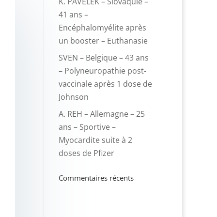
K. PAVELEK – Slovaquie –
41 ans –
Encéphalomyélite après
un booster – Euthanasie
SVEN – Belgique – 43 ans
– Polyneuropathie post-
vaccinale après 1 dose de
Johnson
A. REH – Allemagne – 25
ans – Sportive –
Myocardite suite à 2
doses de Pfizer
Commentaires récents