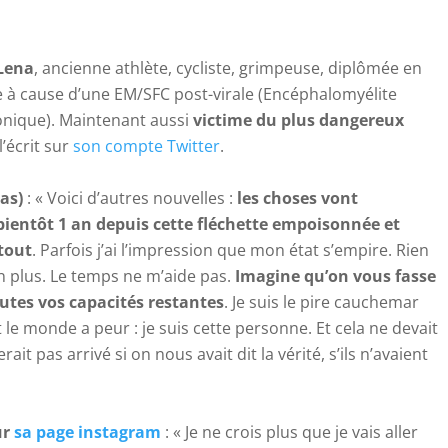
Lena
, ancienne athlète, cycliste, grimpeuse, diplômée en
 à cause d’une EM/SFC post-virale (Encéphalomyélite
nique). Maintenant aussi
victime du plus dangereux
l’écrit sur
son compte Twitter
.
as)
: « Voici d’autres nouvelles :
les choses vont
bientôt 1 an depuis cette fléchette empoisonnée et
tout
. Parfois j’ai l’impression que mon état s’empire. Rien
n plus. Le temps ne m’aide pas.
Imagine qu’on vous fasse
outes vos capacités restantes
. Je suis le pire cauchemar
 le monde a peur : je suis cette personne. Et cela ne devait
it pas arrivé si on nous avait dit la vérité, s’ils n’avaient
ur
sa page instagram
: « Je ne crois plus que je vais aller