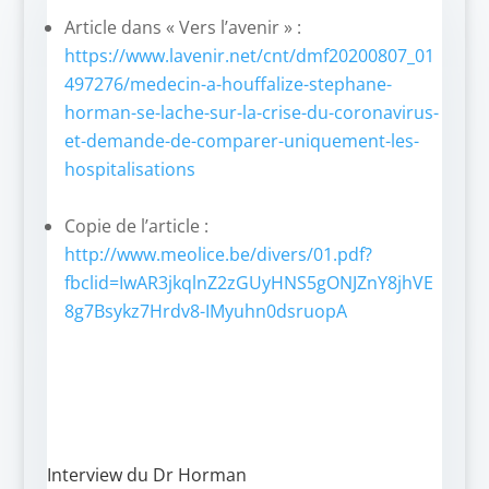
Article dans « Vers l’avenir » :
https://www.lavenir.net/cnt/dmf20200807_01
497276/medecin-a-houffalize-stephane-
horman-se-lache-sur-la-crise-du-coronavirus-
et-demande-de-comparer-uniquement-les-
hospitalisations
_
Copie de l’article :
http://www.meolice.be/divers/01.pdf?
fbclid=IwAR3jkqlnZ2zGUyHNS5gONJZnY8jhVE
8g7Bsykz7Hrdv8-IMyuhn0dsruopA
Interview du Dr Horman