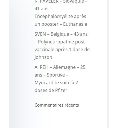
K. PAVELEK – Slovaquie –
41 ans –
Encéphalomyélite après
un booster – Euthanasie
SVEN – Belgique – 43 ans
– Polyneuropathie post-
vaccinale après 1 dose de
Johnson
A. REH – Allemagne – 25
ans – Sportive –
Myocardite suite à 2
doses de Pfizer
Commentaires récents