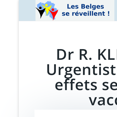
Dr R. K
Urgentist
effets s
vac