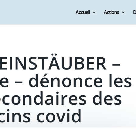
Accueil
Actions
D
LEINSTÄUBER –
e – dénonce les
econdaires des
cins covid