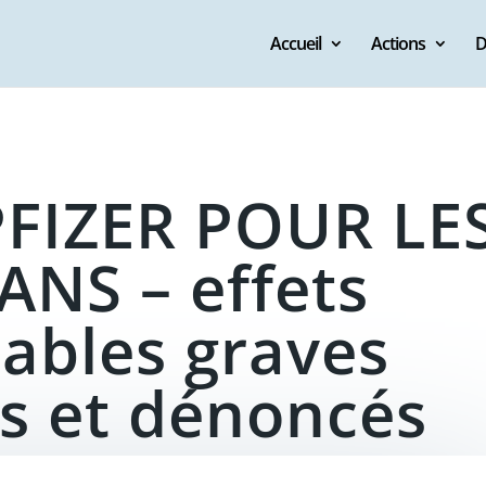
Accueil
Actions
D
FIZER POUR LE
ANS – effets
rables graves
s et dénoncés