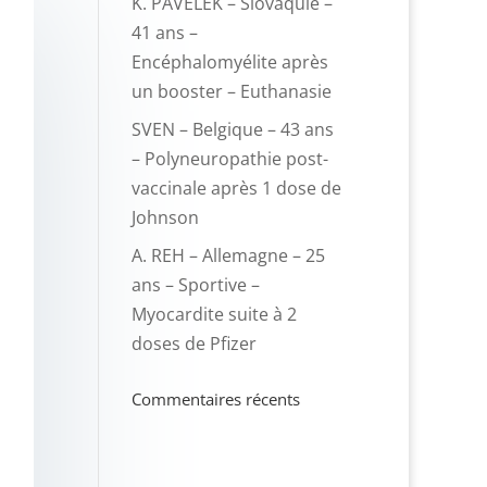
K. PAVELEK – Slovaquie –
41 ans –
Encéphalomyélite après
un booster – Euthanasie
SVEN – Belgique – 43 ans
– Polyneuropathie post-
vaccinale après 1 dose de
Johnson
A. REH – Allemagne – 25
ans – Sportive –
Myocardite suite à 2
doses de Pfizer
Commentaires récents