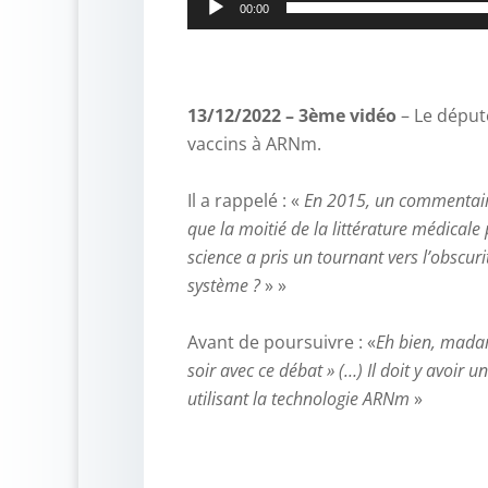
00:00
–
13/12/2022 – 3ème vidéo
– Le déput
vaccins à ARNm.
–
Il a rappelé : «
En 2015, un commentaire
que la moitié de la littérature médicale 
science a pris un tournant vers l’obscur
système ?
» »
–
Avant de poursuivre : «
Eh bien, madam
soir avec ce débat » (…) Il doit y avoi
utilisant la technologie ARNm
»