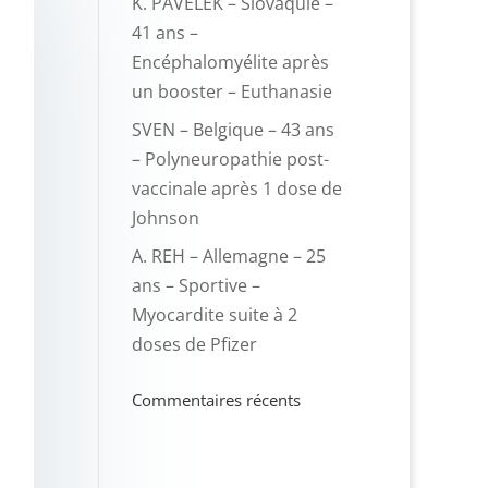
K. PAVELEK – Slovaquie –
41 ans –
Encéphalomyélite après
un booster – Euthanasie
SVEN – Belgique – 43 ans
– Polyneuropathie post-
vaccinale après 1 dose de
Johnson
A. REH – Allemagne – 25
ans – Sportive –
Myocardite suite à 2
doses de Pfizer
Commentaires récents