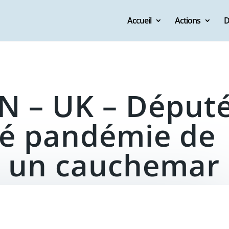
Accueil
Actions
D
N – UK – Déput
ité pandémie de
t un cauchemar