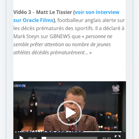
Vidéo 3
–
Matt Le Tissier (
voir son interview
sur Oracle Films
)
, footballeur anglais alerte sur
les décès prématurés des sportifs. Il a déclaré à
Mark Steyn sur GBNEWS que «
personne ne
semble prêter attention au nombre de jeunes
athlètes décédés prématurément
… »
Lecteur
vidéo
00:00
01:22