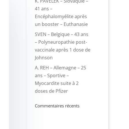
K. PAVELEK – Slovaquie –
41 ans –
Encéphalomyélite après
un booster – Euthanasie
SVEN – Belgique – 43 ans
– Polyneuropathie post-
vaccinale après 1 dose de
Johnson
A. REH – Allemagne – 25
ans – Sportive –
Myocardite suite à 2
doses de Pfizer
Commentaires récents