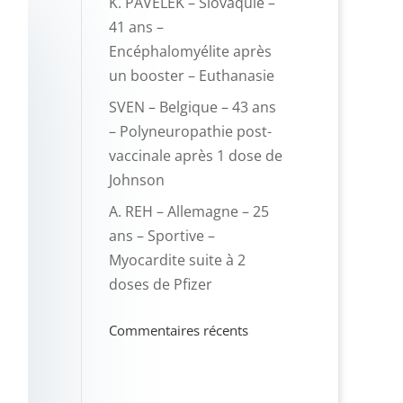
K. PAVELEK – Slovaquie –
41 ans –
Encéphalomyélite après
un booster – Euthanasie
SVEN – Belgique – 43 ans
– Polyneuropathie post-
vaccinale après 1 dose de
Johnson
A. REH – Allemagne – 25
ans – Sportive –
Myocardite suite à 2
doses de Pfizer
Commentaires récents