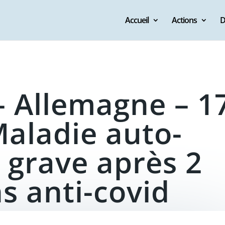
Accueil
Actions
D
– Allemagne – 1
Maladie auto-
grave après 2
s anti-covid