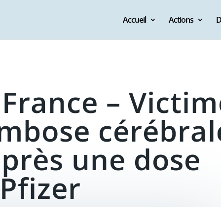
Accueil
Actions
D
 France – Victim
ombose cérébral
après une dose
Pfizer