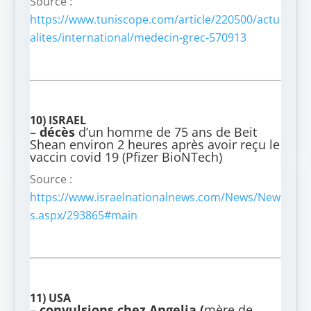
Source :
https://www.tuniscope.com/article/220500/actu
alites/international/medecin-grec-570913
10)
ISRAEL
–
décès
d’un homme de 75 ans de Beit
Shean environ 2 heures après avoir reçu le
vaccin covid 19 (Pfizer BioNTech)
Source :
https://www.israelnationalnews.com/News/New
s.aspx/293865#main
11) USA
–
convulsions chez Angelia (
mère de