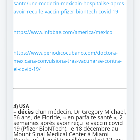
sante/une-medecin-mexicain-hospitalise-apres-
avoir-recu-le-vaccin-pfizer-biontech-covid-19
https://www.infobae.com/america/mexico
https://www.periodicocubano.com/doctora-
mexicana-convulsiona-tras-vacunarse-contra-
el-covid-19/
4)
USA
–
décès
d’un médecin, Dr Gregory Michael,
56 ans, de Floride, « en parfaite santé », 2
semaines après avoir reçu le vaccin covid
19 (Pfizer BioNTech), le 18 décembre au
Mount Sinai Medical Center à Miami
Beach, où il avait travaillé pendant 12 ans