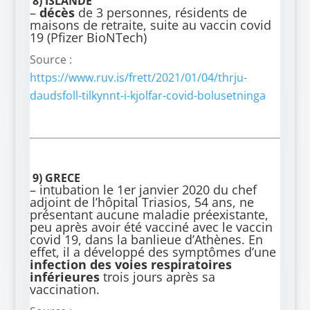
8) ISLANDE
–
décès
de 3 personnes, résidents de
maisons de retraite, suite au vaccin covid
19 (Pfizer BioNTech)
Source :
https://www.ruv.is/frett/2021/01/04/thrju-
daudsfoll-tilkynnt-i-kjolfar-covid-bolusetninga
9) GRECE
– intubation le 1er janvier 2020 du chef
adjoint de l’hôpital Triasios, 54 ans, ne
présentant aucune maladie préexistante,
peu après avoir été vacciné avec le vaccin
covid 19, dans la banlieue d’Athènes. En
effet, il a développé des symptômes d’une
infection des voies respiratoires
inférieures
trois jours après sa
vaccination.