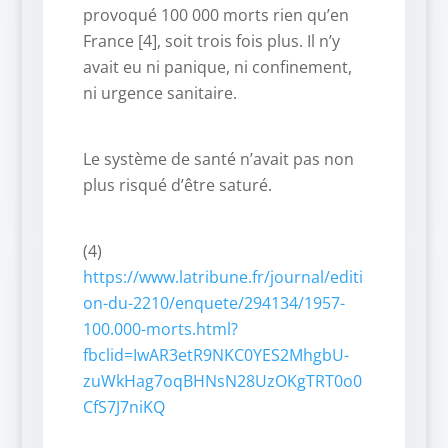
provoqué 100 000 morts rien qu’en
France [4], soit trois fois plus. Il n’y
avait eu ni panique, ni confinement,
ni urgence sanitaire.
Le système de santé n’avait pas non
plus risqué d’être saturé.
(4)
https://www.latribune.fr/journal/editi
on-du-2210/enquete/294134/1957-
100.000-morts.html?
fbclid=IwAR3etR9NKC0YES2MhgbU-
zuWkHag7oqBHNsN28UzOKgTRT0o0
CfS7J7niKQ