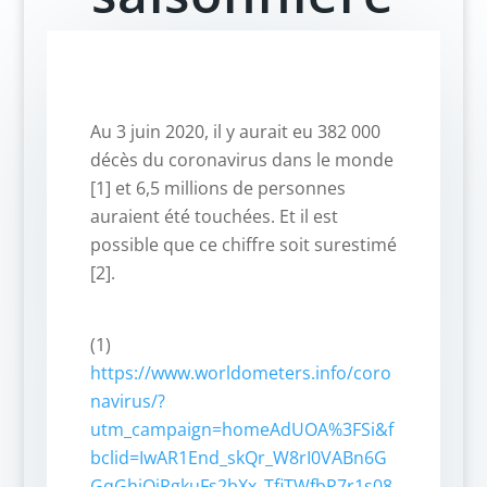
Au 3 juin 2020, il y aurait eu 382 000
décès du coronavirus dans le monde
[1] et 6,5 millions de personnes
auraient été touchées. Et il est
possible que ce chiffre soit surestimé
[2].
(1)
https://www.worldometers.info/coro
navirus/?
utm_campaign=homeAdUOA%3FSi&f
bclid=IwAR1End_skQr_W8rI0VABn6G
GqGhiQiRgkuFs2bXx_TfiTWfbP7r1s08