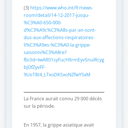
(3)
https://www.who.int/fr/news-
room/detail/14-12-2017-jusqu-
%C3%A0-650-000-
d%C3%A9c%C3%A8s-par-an-sont-
dus-aux-affections-respiratoires-
li%C3%A9es-%C3%A0-la-grippe-
saisonni%C3%A8re?
fbclid=IwAR01syFucHXrmEyvSnuiRcyg
bjOfZyvFF-
9UoT8t4_LTxoDKSxoNZfwY5xM
La France aurait connu 29 000 décès
sur la période.
En 1957, la grippe asiatique avait