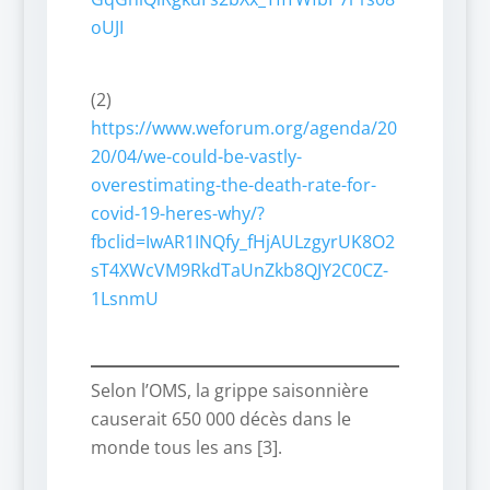
oUJI
(2)
https://www.weforum.org/agenda/20
20/04/we-could-be-vastly-
overestimating-the-death-rate-for-
covid-19-heres-why/?
fbclid=IwAR1INQfy_fHjAULzgyrUK8O2
sT4XWcVM9RkdTaUnZkb8QJY2C0CZ-
1LsnmU
Selon l’OMS, la grippe saisonnière
causerait 650 000 décès dans le
monde tous les ans [3].