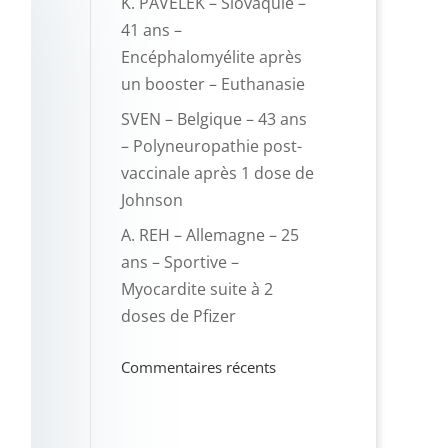
K. PAVELEK – Slovaquie –
41 ans –
Encéphalomyélite après
un booster – Euthanasie
SVEN – Belgique – 43 ans
– Polyneuropathie post-
vaccinale après 1 dose de
Johnson
A. REH – Allemagne – 25
ans – Sportive –
Myocardite suite à 2
doses de Pfizer
Commentaires récents