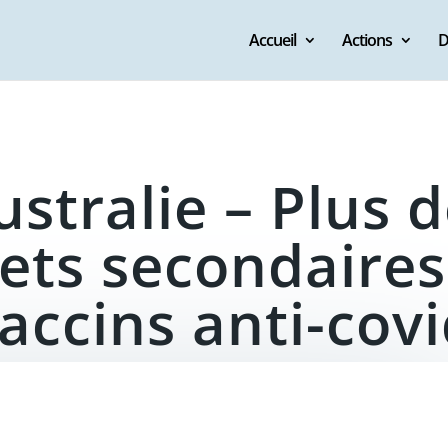
Accueil
Actions
D
stralie – Plus 
fets secondaires
accins anti-cov